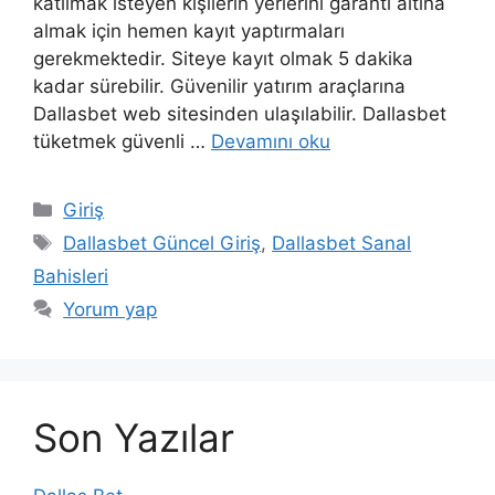
katılmak isteyen kişilerin yerlerini garanti altına
almak için hemen kayıt yaptırmaları
gerekmektedir. Siteye kayıt olmak 5 dakika
kadar sürebilir. Güvenilir yatırım araçlarına
Dallasbet web sitesinden ulaşılabilir. Dallasbet
tüketmek güvenli …
Devamını oku
Kategoriler
Giriş
Etiketler
Dallasbet Güncel Giriş
,
Dallasbet Sanal
Bahisleri
Yorum yap
Son Yazılar