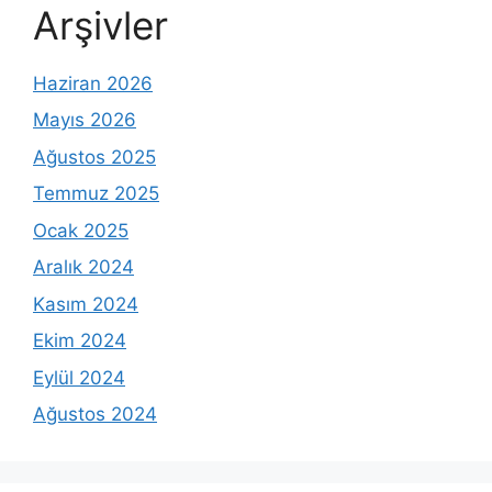
Arşivler
Haziran 2026
Mayıs 2026
Ağustos 2025
Temmuz 2025
Ocak 2025
Aralık 2024
Kasım 2024
Ekim 2024
Eylül 2024
Ağustos 2024