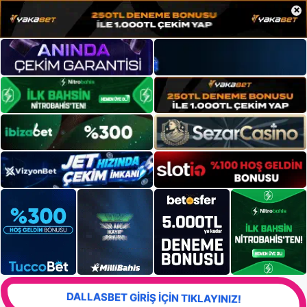
×
DALLASBET GİRİŞ İÇİN TIKLAYINIZ!