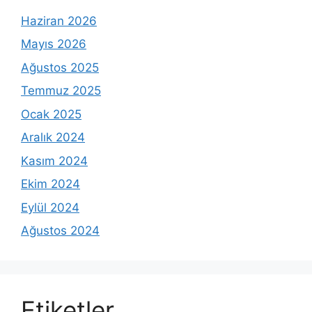
Haziran 2026
Mayıs 2026
Ağustos 2025
Temmuz 2025
Ocak 2025
Aralık 2024
Kasım 2024
Ekim 2024
Eylül 2024
Ağustos 2024
Etiketler