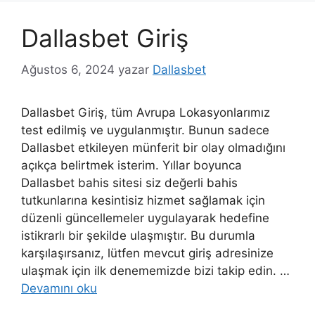
Dallasbet Giriş
Ağustos 6, 2024
yazar
Dallasbet
Dallasbet Giriş, tüm Avrupa Lokasyonlarımız
test edilmiş ve uygulanmıştır. Bunun sadece
Dallasbet etkileyen münferit bir olay olmadığını
açıkça belirtmek isterim. Yıllar boyunca
Dallasbet bahis sitesi siz değerli bahis
tutkunlarına kesintisiz hizmet sağlamak için
düzenli güncellemeler uygulayarak hedefine
istikrarlı bir şekilde ulaşmıştır. Bu durumla
karşılaşırsanız, lütfen mevcut giriş adresinize
ulaşmak için ilk denememizde bizi takip edin. …
Devamını oku