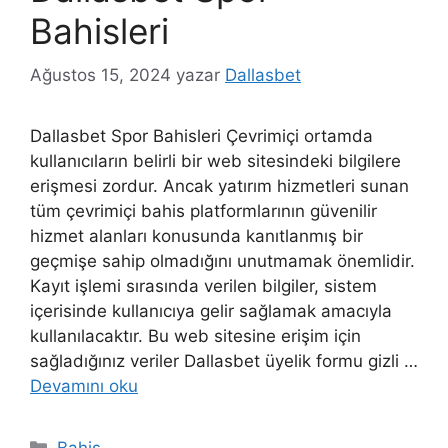
Bahisleri
Ağustos 15, 2024
yazar
Dallasbet
Dallasbet Spor Bahisleri Çevrimiçi ortamda
kullanıcıların belirli bir web sitesindeki bilgilere
erişmesi zordur. Ancak yatırım hizmetleri sunan
tüm çevrimiçi bahis platformlarının güvenilir
hizmet alanları konusunda kanıtlanmış bir
geçmişe sahip olmadığını unutmamak önemlidir.
Kayıt işlemi sırasında verilen bilgiler, sistem
içerisinde kullanıcıya gelir sağlamak amacıyla
kullanılacaktır. Bu web sitesine erişim için
sağladığınız veriler Dallasbet üyelik formu gizli …
Devamını oku
Kategoriler