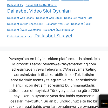
Dallasbet TV
Dallas Bet Twitter Bonusu
Dallasbet Video Slot Oyunları
Dallasbet Web Lisans
Dallasbet Web Sitesi
Dallas Bet Yardım Hattı
Dallasbet Yatırım Seçenekleri
Dallasbet Yeni Slot
Dallasbet Üyelik
Dallasbet Üyelik Avantajları
Dallasbet Üyelik Kuralları
Dallasbet Şikayet
Dallasbet İnstagram
"Avrasya'nın en büyük reklam platformunda olmak için
Microsoft Teams:
reklam@avrasyamarketing.com
adresimizden veya Telegram: @Avrasyamarketing
adresimizden irtibat kurabilirsiniz. (Tek iletişim
adreslerimiz teams / telegram ve mail adresimizdir.
Harici hiçbir iletişim adresimiz bulunmamaktadır.
Lütfen itibar etmeyiniz.) Türkiye yasalarına göre 7258
sayılı kanun uyarınca yasa dışı bahis oynamanın
cezaları mevcuttur. Şu an bulunduğunuz site hiç bir
şekilde illegal bahis oyunları oynatmıyor ve oynamaya