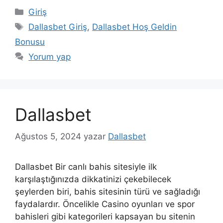
Kategoriler
Giriş
Etiketler
Dallasbet Giriş
,
Dallasbet Hoş Geldin
Bonusu
Yorum yap
Dallasbet
Ağustos 5, 2024
yazar
Dallasbet
Dallasbet Bir canlı bahis sitesiyle ilk
karşılaştığınızda dikkatinizi çekebilecek
şeylerden biri, bahis sitesinin türü ve sağladığı
faydalardır. Öncelikle Casino oyunları ve spor
bahisleri gibi kategorileri kapsayan bu sitenin