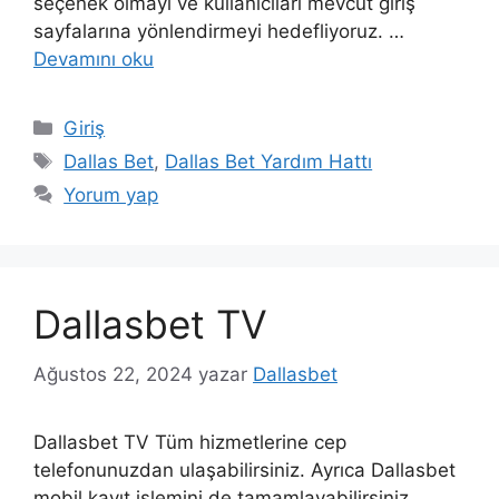
seçenek olmayı ve kullanıcıları mevcut giriş
sayfalarına yönlendirmeyi hedefliyoruz. …
Devamını oku
Kategoriler
Giriş
Etiketler
Dallas Bet
,
Dallas Bet Yardım Hattı
Yorum yap
Dallasbet TV
Ağustos 22, 2024
yazar
Dallasbet
Dallasbet TV Tüm hizmetlerine cep
telefonunuzdan ulaşabilirsiniz. Ayrıca Dallasbet
mobil kayıt işlemini de tamamlayabilirsiniz.