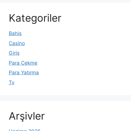
Kategoriler
Bahis
Casino
Giriş
Para Çekme
Para Yatırma
Tv
Arşivler