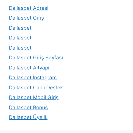
Dallasbet Adresi
Dallasbet Giriş
Dallasbet
Dallasbet
Dallasbet
Dallasbet Giriş Sayfası
Dallasbet Altyapı
Dallasbet İnstagram
Dallasbet Canlı Destek
Dallasbet Mobil Giriş
Dallasbet Bonus
Dallasbet Üyelik