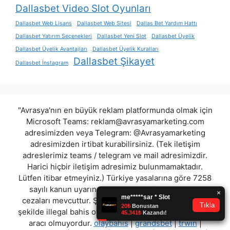
Dallasbet Video Slot Oyunları
Dallasbet Web Lisans
Dallasbet Web Sitesi
Dallas Bet Yardım Hattı
Dallasbet Yatırım Seçenekleri
Dallasbet Yeni Slot
Dallasbet Üyelik
Dallasbet Üyelik Avantajları
Dallasbet Üyelik Kuralları
Dallasbet Şikayet
Dallasbet İnstagram
"Avrasya'nın en büyük reklam platformunda olmak için
Microsoft Teams:
reklam@avrasyamarketing.com
adresimizden veya Telegram: @Avrasyamarketing
adresimizden irtibat kurabilirsiniz. (Tek iletişim
adreslerimiz teams / telegram ve mail adresimizdir.
Harici hiçbir iletişim adresimiz bulunmamaktadır.
Lütfen itibar etmeyiniz.) Türkiye yasalarına göre 7258
sayılı kanun uyarınca yasa dışı bahis oynamanın
cezaları mevcuttur. Şu an bulunduğunuz site hiç bir
şekilde illegal bahis oyunları oynatmıyor ve oynamaya
aracı olmuyordur.
olaybahis
|
grandsbet
|
trwin
|