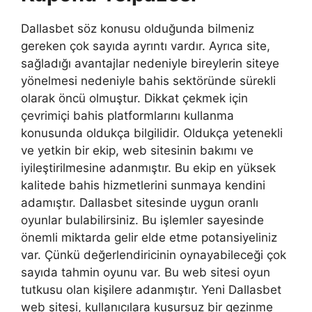
Dallasbet söz konusu olduğunda bilmeniz
gereken çok sayıda ayrıntı vardır. Ayrıca site,
sağladığı avantajlar nedeniyle bireylerin siteye
yönelmesi nedeniyle bahis sektöründe sürekli
olarak öncü olmuştur. Dikkat çekmek için
çevrimiçi bahis platformlarını kullanma
konusunda oldukça bilgilidir. Oldukça yetenekli
ve yetkin bir ekip, web sitesinin bakımı ve
iyileştirilmesine adanmıştır. Bu ekip en yüksek
kalitede bahis hizmetlerini sunmaya kendini
adamıştır. Dallasbet sitesinde uygun oranlı
oyunlar bulabilirsiniz. Bu işlemler sayesinde
önemli miktarda gelir elde etme potansiyeliniz
var. Çünkü değerlendiricinin oynayabileceği çok
sayıda tahmin oyunu var. Bu web sitesi oyun
tutkusu olan kişilere adanmıştır. Yeni Dallasbet
web sitesi, kullanıcılara kusursuz bir gezinme