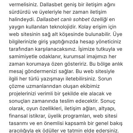
vermelisiniz. Dallasbet geniş bir iletişim ağını
sürdürdü ve üyeleriyle her zaman iletişim
halindeydi.
Dallasbet canlı sohbet özelliği
en
yaygın kullanılan teknolojidir. Kolay erişim için
web sitesinin sağ alt köşesinde bulunabilir. Üye
bilgilerinizle giriş yaptığınızda hesap yöneticiniz
tarafından karşılanacaksınız. İşimize tutkuyla ve
samimiyetle odaklanır, kurumsal imajımızı her
zaman korumaya özen gösteririz. Bu bölge anlık
mesaj göndermenizi sağlar. Bu web sitesiyle
ilgili her türlü yazışmayı iletebilirsiniz. Sorun
çözme uzmanlarından oluşan ekibimiz
projelerinizi verimli bir şekilde ele alacak ve
sonuçları zamanında teslim edecektir. Sonuç
olarak, oyun özellikleri, iletişim ağları, altyapı,
finansal istikrar, üyelik programları, web sitesi
tasarımı ve en önemlisi kapsamlı bir genel bakış
aracılığıyla ek ödüller ve tatmin elde edersiniz.