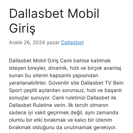
Dallasbet Mobil
Giriş
Aralık 26, 2024
yazar
Dallasbet
Dallasbet Mobil Giriş Canlı bahise katılmak
isteyen bireyler, dinamik, hızlı ve birçok avantaj
sunan bu sitenin kapsamlı yapısından
yararlanabilirler. Güvenilir site Dallasbet TV Bein
Sport çeşitli açılardan sorunsuz, hızlı ve başarılı
sonuçlar sunuyor. Canlı ruletinizi Dallasbet ile
Dallasbet Ruletine verin. İlk tercih olmanın
sadece iyi vakit geçirmek değil, aynı zamanda
olumlu bir etki bırakmak ve kalıcı bir izlenim
bırakmak olduğunu da unutmamak gerekiyor.