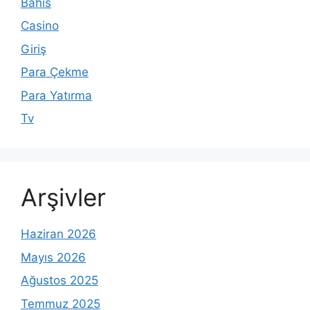
Bahis
Casino
Giriş
Para Çekme
Para Yatırma
Tv
Arşivler
Haziran 2026
Mayıs 2026
Ağustos 2025
Temmuz 2025