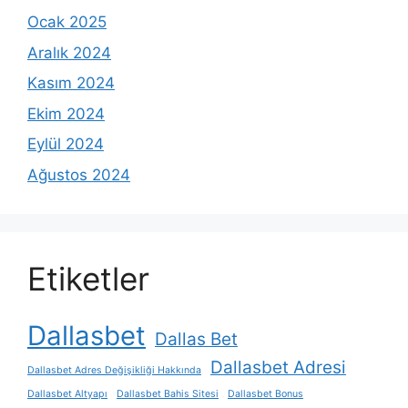
Ocak 2025
Aralık 2024
Kasım 2024
Ekim 2024
Eylül 2024
Ağustos 2024
Etiketler
Dallasbet
Dallas Bet
Dallasbet Adresi
Dallasbet Adres Değişikliği Hakkında
Dallasbet Altyapı
Dallasbet Bahis Sitesi
Dallasbet Bonus