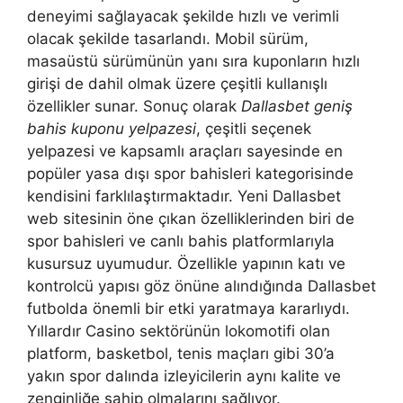
deneyimi sağlayacak şekilde hızlı ve verimli
olacak şekilde tasarlandı. Mobil sürüm,
masaüstü sürümünün yanı sıra kuponların hızlı
girişi de dahil olmak üzere çeşitli kullanışlı
özellikler sunar. Sonuç olarak
Dallasbet geniş
bahis kuponu yelpazesi
, çeşitli seçenek
yelpazesi ve kapsamlı araçları sayesinde en
popüler yasa dışı spor bahisleri kategorisinde
kendisini farklılaştırmaktadır. Yeni Dallasbet
web sitesinin öne çıkan özelliklerinden biri de
spor bahisleri ve canlı bahis platformlarıyla
kusursuz uyumudur. Özellikle yapının katı ve
kontrolcü yapısı göz önüne alındığında Dallasbet
futbolda önemli bir etki yaratmaya kararlıydı.
Yıllardır Casino sektörünün lokomotifi olan
platform, basketbol, ​​tenis maçları gibi 30’a
yakın spor dalında izleyicilerin aynı kalite ve
zenginliğe sahip olmalarını sağlıyor.