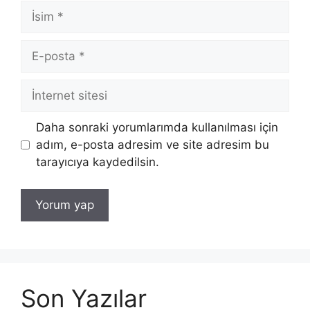
İsim
E-
posta
İnternet
sitesi
Daha sonraki yorumlarımda kullanılması için
adım, e-posta adresim ve site adresim bu
tarayıcıya kaydedilsin.
Son Yazılar