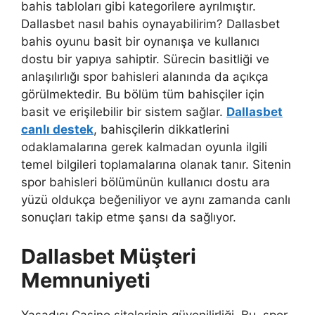
bahis tabloları gibi kategorilere ayrılmıştır.
Dallasbet nasıl bahis oynayabilirim? Dallasbet
bahis oyunu basit bir oynanışa ve kullanıcı
dostu bir yapıya sahiptir. Sürecin basitliği ve
anlaşılırlığı spor bahisleri alanında da açıkça
görülmektedir. Bu bölüm tüm bahisçiler için
basit ve erişilebilir bir sistem sağlar.
Dallasbet
canlı destek
, bahisçilerin dikkatlerini
odaklamalarına gerek kalmadan oyunla ilgili
temel bilgileri toplamalarına olanak tanır. Sitenin
spor bahisleri bölümünün kullanıcı dostu ara
yüzü oldukça beğeniliyor ve aynı zamanda canlı
sonuçları takip etme şansı da sağlıyor.
Dallasbet Müşteri
Memnuniyeti
Yasadışı Casino sitelerinin güvenilirliği. Bu, spor