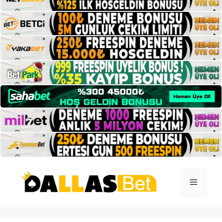
İçeriğe
atla
Menü