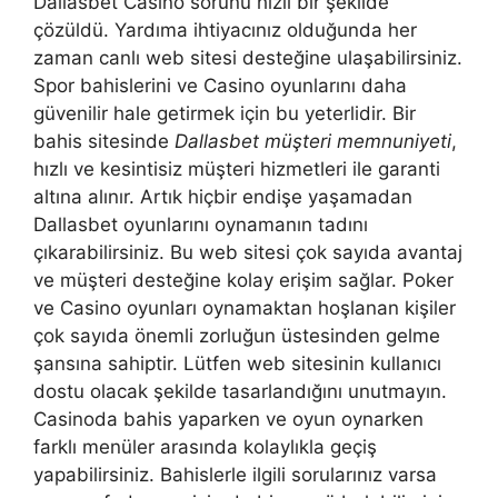
Dallasbet Casino sorunu hızlı bir şekilde
çözüldü. Yardıma ihtiyacınız olduğunda her
zaman canlı web sitesi desteğine ulaşabilirsiniz.
Spor bahislerini ve Casino oyunlarını daha
güvenilir hale getirmek için bu yeterlidir. Bir
bahis sitesinde
Dallasbet
müşteri memnuniyeti
,
hızlı ve kesintisiz müşteri hizmetleri ile garanti
altına alınır. Artık hiçbir endişe yaşamadan
Dallasbet oyunlarını oynamanın tadını
çıkarabilirsiniz. Bu web sitesi çok sayıda avantaj
ve müşteri desteğine kolay erişim sağlar. Poker
ve Casino oyunları oynamaktan hoşlanan kişiler
çok sayıda önemli zorluğun üstesinden gelme
şansına sahiptir. Lütfen web sitesinin kullanıcı
dostu olacak şekilde tasarlandığını unutmayın.
Casinoda bahis yaparken ve oyun oynarken
farklı menüler arasında kolaylıkla geçiş
yapabilirsiniz. Bahislerle ilgili sorularınız varsa