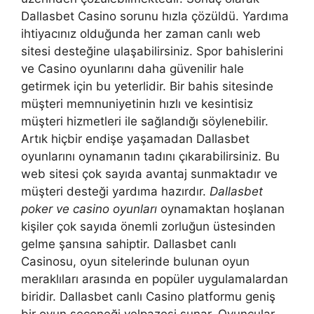
Dallasbet Casino sorunu hızla çözüldü. Yardıma
ihtiyacınız olduğunda her zaman canlı web
sitesi desteğine ulaşabilirsiniz. Spor bahislerini
ve Casino oyunlarını daha güvenilir hale
getirmek için bu yeterlidir. Bir bahis sitesinde
müşteri memnuniyetinin hızlı ve kesintisiz
müşteri hizmetleri ile sağlandığı söylenebilir.
Artık hiçbir endişe yaşamadan Dallasbet
oyunlarını oynamanın tadını çıkarabilirsiniz. Bu
web sitesi çok sayıda avantaj sunmaktadır ve
müşteri desteği yardıma hazırdır.
Dallasbet
p
oker ve casino oyunları
oynamaktan hoşlanan
kişiler çok sayıda önemli zorluğun üstesinden
gelme şansına sahiptir. Dallasbet canlı
Casinosu, oyun sitelerinde bulunan oyun
meraklıları arasında en popüler uygulamalardan
biridir. Dallasbet canlı Casino platformu geniş