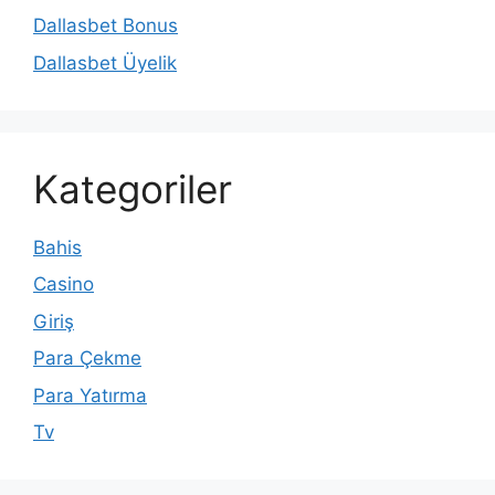
Dallasbet Bonus
Dallasbet Üyelik
Kategoriler
Bahis
Casino
Giriş
Para Çekme
Para Yatırma
Tv