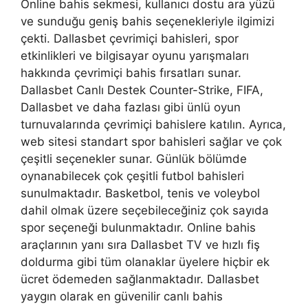
Online bahis sekmesi, kullanıcı dostu ara yüzü
ve sunduğu geniş bahis seçenekleriyle ilgimizi
çekti. Dallasbet çevrimiçi bahisleri, spor
etkinlikleri ve bilgisayar oyunu yarışmaları
hakkında çevrimiçi bahis fırsatları sunar.
Dallasbet Canlı Destek Counter-Strike, FIFA,
Dallasbet ve daha fazlası gibi ünlü oyun
turnuvalarında çevrimiçi bahislere katılın. Ayrıca,
web sitesi standart spor bahisleri sağlar ve çok
çeşitli seçenekler sunar. Günlük bölümde
oynanabilecek çok çeşitli futbol bahisleri
sunulmaktadır. Basketbol, ​​tenis ve voleybol
dahil olmak üzere seçebileceğiniz çok sayıda
spor seçeneği bulunmaktadır. Online bahis
araçlarının yanı sıra Dallasbet TV ve hızlı fiş
doldurma gibi tüm olanaklar üyelere hiçbir ek
ücret ödemeden sağlanmaktadır. Dallasbet
yaygın olarak en güvenilir canlı bahis