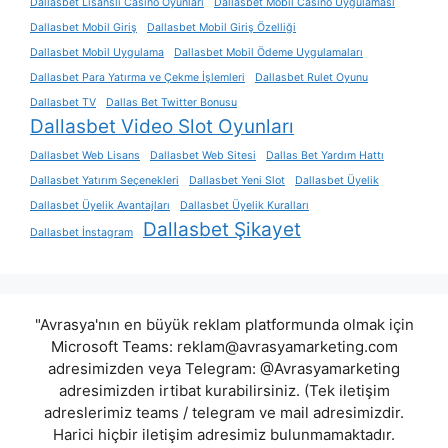
Dallasbet Lisanslı Casino Oyunları
Dallasbet Mobil Casino Uygulaması
Dallasbet Mobil Giriş
Dallasbet Mobil Giriş Özelliği
Dallasbet Mobil Uygulama
Dallasbet Mobil Ödeme Uygulamaları
Dallasbet Para Yatırma ve Çekme İşlemleri
Dallasbet Rulet Oyunu
Dallasbet TV
Dallas Bet Twitter Bonusu
Dallasbet Video Slot Oyunları
Dallasbet Web Lisans
Dallasbet Web Sitesi
Dallas Bet Yardım Hattı
Dallasbet Yatırım Seçenekleri
Dallasbet Yeni Slot
Dallasbet Üyelik
Dallasbet Üyelik Avantajları
Dallasbet Üyelik Kuralları
Dallasbet Şikayet
Dallasbet İnstagram
"Avrasya'nın en büyük reklam platformunda olmak için
Microsoft Teams:
reklam@avrasyamarketing.com
adresimizden veya Telegram: @Avrasyamarketing
adresimizden irtibat kurabilirsiniz. (Tek iletişim
adreslerimiz teams / telegram ve mail adresimizdir.
Harici hiçbir iletişim adresimiz bulunmamaktadır.