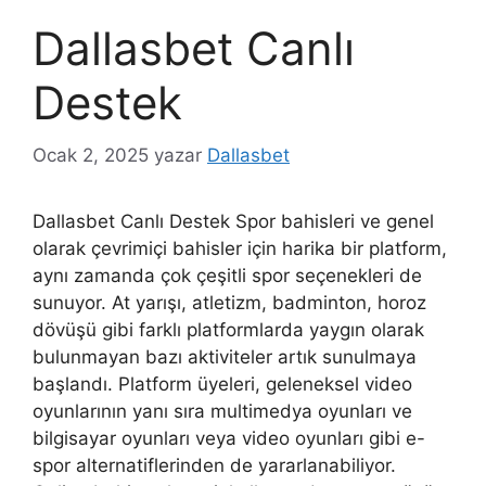
Dallasbet Canlı
Destek
Ocak 2, 2025
yazar
Dallasbet
Dallasbet Canlı Destek Spor bahisleri ve genel
olarak çevrimiçi bahisler için harika bir platform,
aynı zamanda çok çeşitli spor seçenekleri de
sunuyor. At yarışı, atletizm, badminton, horoz
dövüşü gibi farklı platformlarda yaygın olarak
bulunmayan bazı aktiviteler artık sunulmaya
başlandı. Platform üyeleri, geleneksel video
oyunlarının yanı sıra multimedya oyunları ve
bilgisayar oyunları veya video oyunları gibi e-
spor alternatiflerinden de yararlanabiliyor.