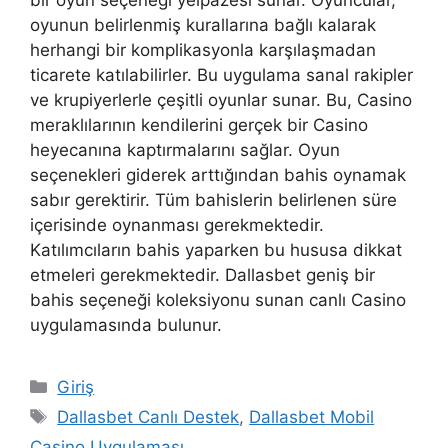
bir oyun seçeneği yelpazesi sunar. Oyuncular,
oyunun belirlenmiş kurallarına bağlı kalarak
herhangi bir komplikasyonla karşılaşmadan
ticarete katılabilirler. Bu uygulama sanal rakipler
ve krupiyerlerle çeşitli oyunlar sunar. Bu, Casino
meraklılarının kendilerini gerçek bir Casino
heyecanına kaptırmalarını sağlar. Oyun
seçenekleri giderek arttığından bahis oynamak
sabır gerektirir. Tüm bahislerin belirlenen süre
içerisinde oynanması gerekmektedir.
Katılımcıların bahis yaparken bu hususa dikkat
etmeleri gerekmektedir. Dallasbet geniş bir
bahis seçeneği koleksiyonu sunan canlı Casino
uygulamasında bulunur.
Kategoriler
Giriş
Etiketler
Dallasbet Canlı Destek
,
Dallasbet Mobil
Casino Uygulaması