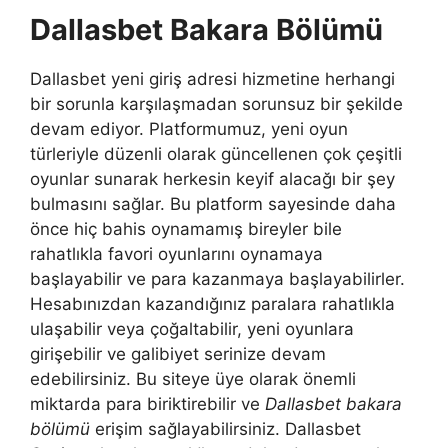
Dallasbet Bakara Bölümü
Dallasbet yeni giriş adresi hizmetine herhangi
bir sorunla karşılaşmadan sorunsuz bir şekilde
devam ediyor. Platformumuz, yeni oyun
türleriyle düzenli olarak güncellenen çok çeşitli
oyunlar sunarak herkesin keyif alacağı bir şey
bulmasını sağlar. Bu platform sayesinde daha
önce hiç bahis oynamamış bireyler bile
rahatlıkla favori oyunlarını oynamaya
başlayabilir ve para kazanmaya başlayabilirler.
Hesabınızdan kazandığınız paralara rahatlıkla
ulaşabilir veya çoğaltabilir, yeni oyunlara
girişebilir ve galibiyet serinize devam
edebilirsiniz. Bu siteye üye olarak önemli
miktarda para biriktirebilir ve
Dallasbet bakara
bölümü
erişim sağlayabilirsiniz. Dallasbet