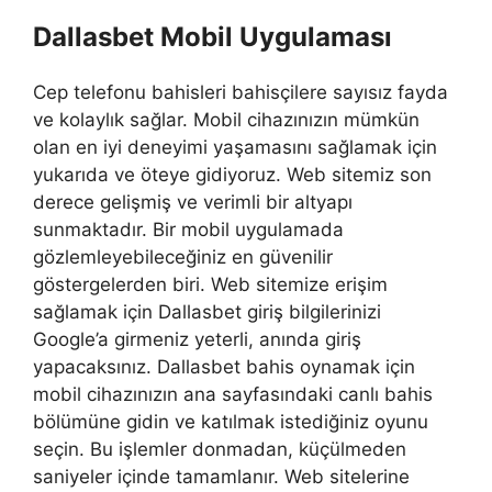
Dallasbet Mobil Uygulaması
Cep telefonu bahisleri bahisçilere sayısız fayda
ve kolaylık sağlar. Mobil cihazınızın mümkün
olan en iyi deneyimi yaşamasını sağlamak için
yukarıda ve öteye gidiyoruz. Web sitemiz son
derece gelişmiş ve verimli bir altyapı
sunmaktadır. Bir mobil uygulamada
gözlemleyebileceğiniz en güvenilir
göstergelerden biri. Web sitemize erişim
sağlamak için Dallasbet giriş bilgilerinizi
Google’a girmeniz yeterli, anında giriş
yapacaksınız. Dallasbet bahis oynamak için
mobil cihazınızın ana sayfasındaki canlı bahis
bölümüne gidin ve katılmak istediğiniz oyunu
seçin. Bu işlemler donmadan, küçülmeden
saniyeler içinde tamamlanır. Web sitelerine