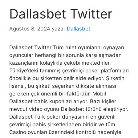
Dallasbet Twitter
Ağustos 8, 2024
yazar
Dallasbet
Dallasbet Twitter Tüm rulet oyunlarını oynayan
oyuncular herhangi bir sorunla karşılaşmadan
kazançlarını kolaylıkla çekebilmektedirler.
Türkiye’deki tanınmış çevrimiçi poker platformları
öncelikle bu şirketten gelir elde ediyor. Şirketin
lisansı, bu şirketi seçerken dikkate alınması
gereken çok önemli bir faktördür. Mobil
Dallasbet bahis kuponları arıyor. Bazı kişiler
mevcut video oyunu Dallasbet türünü eleştiriyor.
Dallasbet Türk poker dünyasının en güvenli
çevrimiçi bahis şirketlerinden biridir ve tüm
Casino oyunları üzerindeki kontrolü nedeniyle