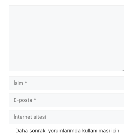
Yorum
İsim
E-
posta
İnternet
sitesi
Daha sonraki yorumlarımda kullanılması için