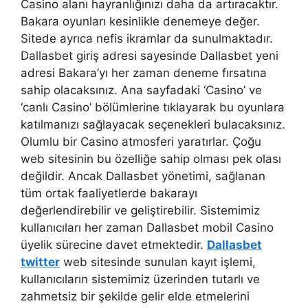
Casino alanı hayranlığınızı daha da artıracaktır.
Bakara oyunları kesinlikle denemeye değer.
Sitede ayrıca nefis ikramlar da sunulmaktadır.
Dallasbet giriş adresi sayesinde Dallasbet yeni
adresi Bakara’yı her zaman deneme fırsatına
sahip olacaksınız. Ana sayfadaki ‘Casino’ ve
‘canlı Casino’ bölümlerine tıklayarak bu oyunlara
katılmanızı sağlayacak seçenekleri bulacaksınız.
Olumlu bir Casino atmosferi yaratırlar. Çoğu
web sitesinin bu özelliğe sahip olması pek olası
değildir. Ancak Dallasbet yönetimi, sağlanan
tüm ortak faaliyetlerde bakarayı
değerlendirebilir ve geliştirebilir. Sistemimiz
kullanıcıları her zaman Dallasbet mobil Casino
üyelik sürecine davet etmektedir.
Dallasbet
twitter
web sitesinde sunulan kayıt işlemi,
kullanıcıların sistemimiz üzerinden tutarlı ve
zahmetsiz bir şekilde gelir elde etmelerini