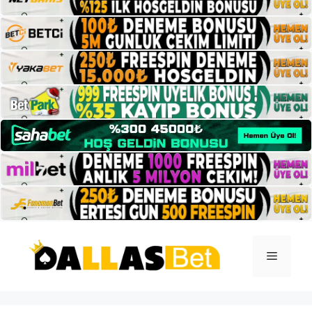
İçeriğe
atla
Menü