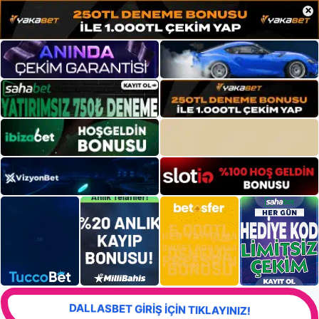
×
DALLASBET GİRİŞ İÇİN TIKLAYINIZ!