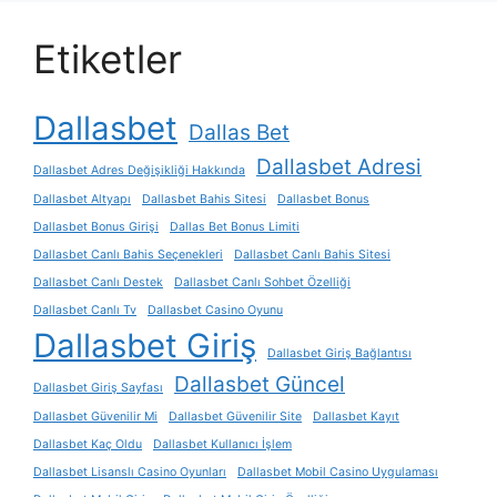
Etiketler
Dallasbet
Dallas Bet
Dallasbet Adresi
Dallasbet Adres Değişikliği Hakkında
Dallasbet Altyapı
Dallasbet Bahis Sitesi
Dallasbet Bonus
Dallasbet Bonus Girişi
Dallas Bet Bonus Limiti
Dallasbet Canlı Bahis Seçenekleri
Dallasbet Canlı Bahis Sitesi
Dallasbet Canlı Destek
Dallasbet Canlı Sohbet Özelliği
Dallasbet Canlı Tv
Dallasbet Casino Oyunu
Dallasbet Giriş
Dallasbet Giriş Bağlantısı
Dallasbet Güncel
Dallasbet Giriş Sayfası
Dallasbet Güvenilir Mi
Dallasbet Güvenilir Site
Dallasbet Kayıt
Dallasbet Kaç Oldu
Dallasbet Kullanıcı İşlem
Dallasbet Lisanslı Casino Oyunları
Dallasbet Mobil Casino Uygulaması