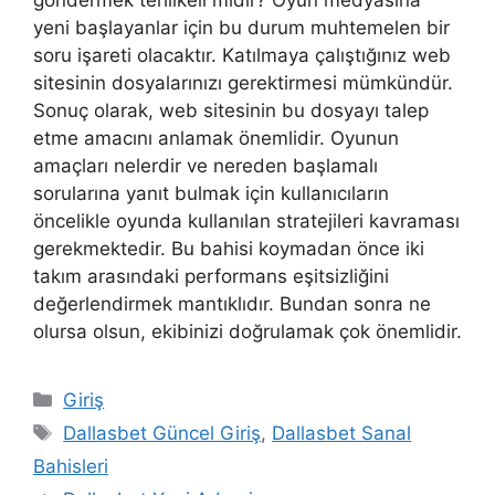
göndermek tehlikeli midir? Oyun medyasına
yeni başlayanlar için bu durum muhtemelen bir
soru işareti olacaktır. Katılmaya çalıştığınız web
sitesinin dosyalarınızı gerektirmesi mümkündür.
Sonuç olarak, web sitesinin bu dosyayı talep
etme amacını anlamak önemlidir. Oyunun
amaçları nelerdir ve nereden başlamalı
sorularına yanıt bulmak için kullanıcıların
öncelikle oyunda kullanılan stratejileri kavraması
gerekmektedir. Bu bahisi koymadan önce iki
takım arasındaki performans eşitsizliğini
değerlendirmek mantıklıdır. Bundan sonra ne
olursa olsun, ekibinizi doğrulamak çok önemlidir.
Kategoriler
Giriş
Etiketler
Dallasbet Güncel Giriş
,
Dallasbet Sanal
Bahisleri