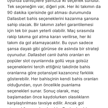
oyunda bahisçilere yalnızca iki seçenek sunulur.
Tek seçeneğim var, diğeri yok. Her iki takımın da
90 dakika içerisinde gol atması durumunda
Dallasbet bahis seçeneklerini kazanma şansına
sahip olacak. Bir takımın zaferi garantilemesi
için tek bir puan yeterli olabilir. Maç sırasında
rakip takıma gol atma kararı verilirse, her iki
takım da gol atamayacaktır. Bu oyun sadece
şansa dayalı gibi görünse de aslında bir strateji
oyunudur.
Dallasbet canlı bahis oranları
en
popüler slot oyunlarında gollü veya golsüz
seçeneklerini tercih ettiğiniz takdirde bahis
oranlarına göre potansiyel kazancınız farklılık
gösterebilir. Her bahisçinin kendi bahis oranları
olduğundan, oyun öncelikle puanlama
seçenekleri sunar. Sonuç olarak, maç
başlamadan önce kaydolurken olasılıkların
karşılaştırılması tavsiye edilir. Ancak gol