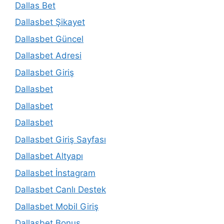
Dallas Bet
Dallasbet Şikayet
Dallasbet Güncel
Dallasbet Adresi
Dallasbet Giriş
Dallasbet
Dallasbet
Dallasbet
Dallasbet Giriş Sayfası
Dallasbet Altyapı
Dallasbet İnstagram
Dallasbet Canlı Destek
Dallasbet Mobil Giriş
Dallasbet Bonus