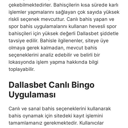
çekebilmektedirler. Bahisçilerin kısa sürede karlı
işlemler yapmalarını sağlayan çok sayıda yüksek
riskli seçenek mevcuttur. Canlı bahis yapan ve
spor bahis uygulamalarını kullanan hevesli spor
bahisçileri için yüksek değerli Dallasbet şiddetle
tavsiye edilir. Bahisle ilgilenenler, siteye üye
olmaya gerek kalmadan, mevcut bahis
seçeneklerini analiz edebilir ve belirli bir
lokasyonda işlem yapma hakkında bilgi
toplayabilir.
Dallasbet Canlı Bingo
Uygulaması
Canlı ve sanal bahis seçeneklerini kullanarak
bahis oynamak için sitedeki kayıt işlemini
tamamlamanız gerekmektedir. Kullanıcılar