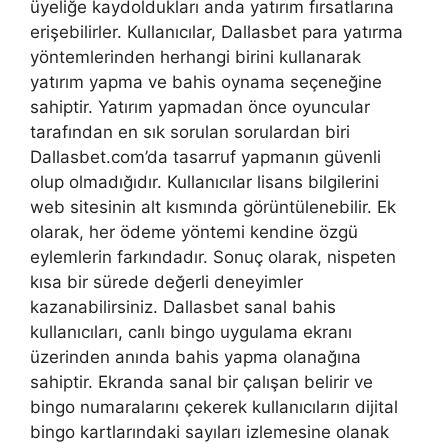
üyeliğe kaydoldukları anda yatırım fırsatlarına
erişebilirler. Kullanıcılar, Dallasbet para yatırma
yöntemlerinden herhangi birini kullanarak
yatırım yapma ve bahis oynama seçeneğine
sahiptir. Yatırım yapmadan önce oyuncular
tarafından en sık sorulan sorulardan biri
Dallasbet.com’da tasarruf yapmanın güvenli
olup olmadığıdır. Kullanıcılar lisans bilgilerini
web sitesinin alt kısmında görüntülenebilir. Ek
olarak, her ödeme yöntemi kendine özgü
eylemlerin farkındadır. Sonuç olarak, nispeten
kısa bir sürede değerli deneyimler
kazanabilirsiniz. Dallasbet sanal bahis
kullanıcıları, canlı bingo uygulama ekranı
üzerinden anında bahis yapma olanağına
sahiptir. Ekranda sanal bir çalışan belirir ve
bingo numaralarını çekerek kullanıcıların dijital
bingo kartlarındaki sayıları izlemesine olanak