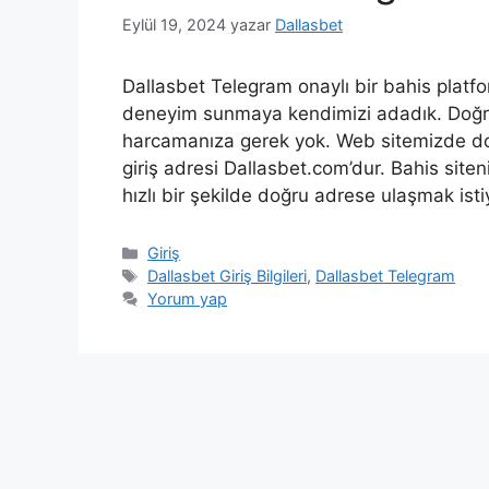
Eylül 19, 2024
yazar
Dallasbet
Dallasbet Telegram onaylı bir bahis platfor
deneyim sunmaya kendimizi adadık. Doğru
harcamanıza gerek yok. Web sitemizde doğ
giriş adresi Dallasbet.com’dur. Bahis siten
hızlı bir şekilde doğru adrese ulaşmak is
Kategoriler
Giriş
Etiketler
Dallasbet Giriş Bilgileri
,
Dallasbet Telegram
Yorum yap