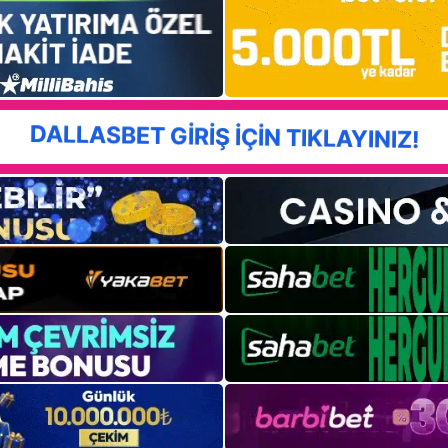
DALLASBET GİRİŞ İÇİN TIKLAYINIZ!