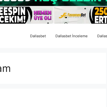
Dallasbet
Dallasbet İnceleme
Dalla
ram